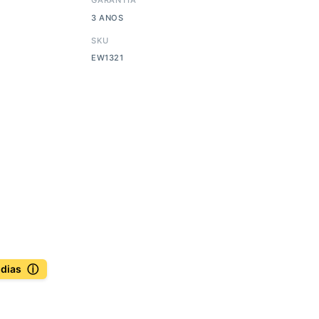
3 ANOS
SKU
EW1321
ⓘ
 dias