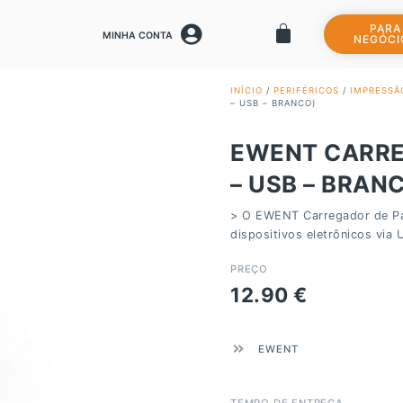
PARA
MINHA CONTA
NEGÓCI
INÍCIO
/
PERIFÉRICOS
/
IMPRESSÃ
– USB – BRANCO)
EWENT CARRE
– USB – BRAN
> O EWENT Carregador de Par
dispositivos eletrônicos via 
PREÇO
12.90
€
EWENT
TEMPO DE ENTREGA