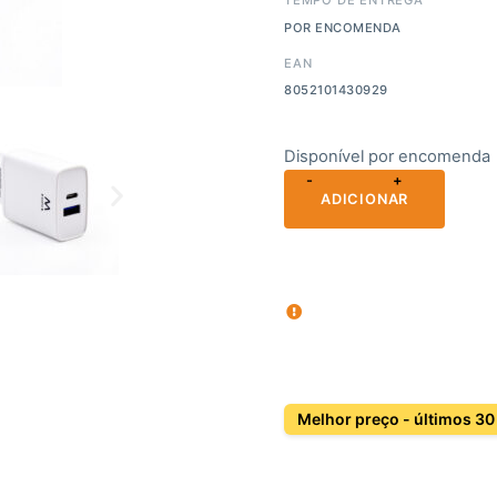
POR ENCOMENDA
EAN
8052101430929
Disponível por encomenda
-
+
ADICIONAR
Melhor preço - últimos 30