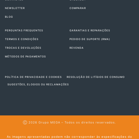
NEWSLETTER
COMPARAR
BLOG
PERGUNTAS FREQUENTES
GARANTIAS E REPARAÇÕES
TERMOS E CONDIÇÕES
PEDIDO DE SUPORTE (RMA)
TROCAS E DEVOLUÇÕES
REVENDA
MÉTODOS DE PAGAMENTOS
POLÍTICA DE PRIVACIDADE E COOKIES
RESOLUÇÃO DE LITÍGIOS DE CONSUMO
SUGESTÕES, ELOGIOS OU RECLAMAÇÕES
Ⓒ 2026
Grupo MEGA
– Todos os direitos reservados.
As imagens apresentadas podem não corresponder às especificações do