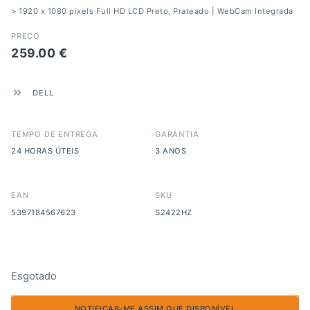
> 1920 x 1080 pixels Full HD LCD Preto, Prateado | WebCam Integrada
PREÇO
259.00
€
DELL
TEMPO DE ENTREGA
GARANTIA
24 HORAS ÚTEIS
3 ANOS
EAN
SKU
5397184567623
S2422HZ
Esgotado
NOTIFICAR-ME ASSIM QUE DISPONÍVEL