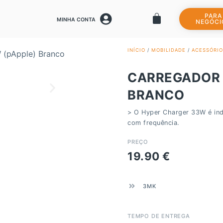
PARA
MINHA CONTA
NEGÓCI
INÍCIO
/
MOBILIDADE
/
ACESSÓRIO
CARREGADOR 
BRANCO
> O Hyper Charger 33W é indi
com frequência.
PREÇO
19.90
€
3MK
TEMPO DE ENTREGA