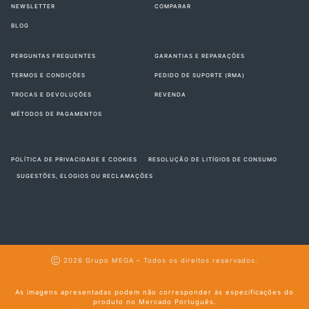
NEWSLETTER
COMPARAR
BLOG
PERGUNTAS FREQUENTES
GARANTIAS E REPARAÇÕES
TERMOS E CONDIÇÕES
PEDIDO DE SUPORTE (RMA)
TROCAS E DEVOLUÇÕES
REVENDA
MÉTODOS DE PAGAMENTOS
POLÍTICA DE PRIVACIDADE E COOKIES
RESOLUÇÃO DE LITÍGIOS DE CONSUMO
SUGESTÕES, ELOGIOS OU RECLAMAÇÕES
Ⓒ 2026
Grupo MEGA
– Todos os direitos reservados.
As imagens apresentadas podem não corresponder às especificações do
produto no Mercado Português.