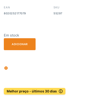
EAN
SKU
8020252177079
55297
Em stock
ADICIONAR
ⓘ
Melhor preço - últimos 30 dias