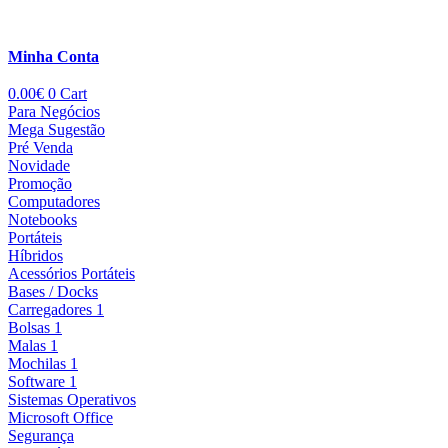
Minha Conta
0.00
€
0
Cart
Para Negócios
Mega Sugestão
Pré Venda
Novidade
Promoção
Computadores
Notebooks
Portáteis
Híbridos
Acessórios Portáteis
Bases / Docks
Carregadores 1
Bolsas 1
Malas 1
Mochilas 1
Software 1
Sistemas Operativos
Microsoft Office
Segurança