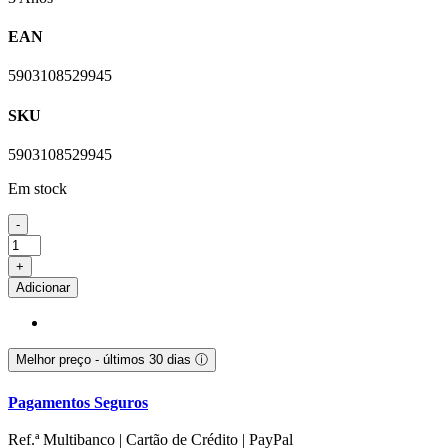
EAN
5903108529945
SKU
5903108529945
Em stock
-
Quantidade
de
+
Capa
Adicionar
Samsung
Galaxy
A25
5G
Melhor preço - últimos 30 dias
ⓘ
3mk
Matt
Pagamentos Seguros
Case
Preto
Ref.ª Multibanco | Cartão de Crédito | PayPal