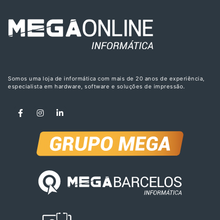
Somos uma loja de informática com mais de 20 anos de experiência,
especialista em hardware, software e soluções de impressão.