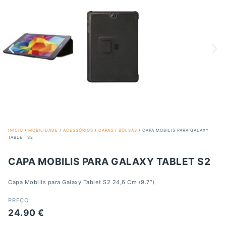
INÍCIO
/
MOBILIDADE
/
ACESSÓRIOS
/
CAPAS / BOLSAS
/ CAPA MOBILIS PARA GALAXY
TABLET S2
CAPA MOBILIS PARA GALAXY TABLET S2
Capa Mobilis para Galaxy Tablet S2 24,6 Cm (9.7″)
PREÇO
24.90
€