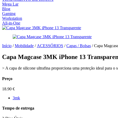
Mega Lar
Blog
Gaming
Workstation
All-in-One
Início
/
Mobilidade
/
ACESSÓRIOS
/
Capas / Bolsas
/ Capa Magcase
Capa Magcase 3MK iPhone 13 Transparen
> A capa de silicone ultrafina proporciona uma proteção ideal para o
Preço
18.90
€
3mk
Tempo de entrega