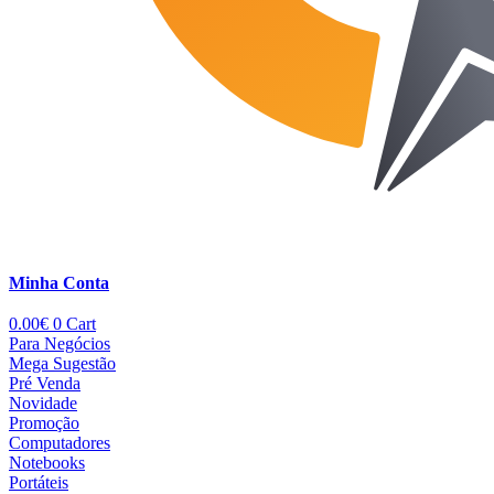
Minha Conta
0.00
€
0
Cart
Para Negócios
Mega Sugestão
Pré Venda
Novidade
Promoção
Computadores
Notebooks
Portáteis