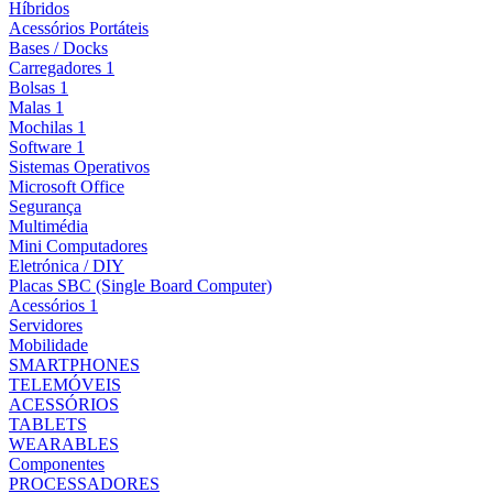
Híbridos
Acessórios Portáteis
Bases / Docks
Carregadores 1
Bolsas 1
Malas 1
Mochilas 1
Software 1
Sistemas Operativos
Microsoft Office
Segurança
Multimédia
Mini Computadores
Eletrónica / DIY
Placas SBC (Single Board Computer)
Acessórios 1
Servidores
Mobilidade
SMARTPHONES
TELEMÓVEIS
ACESSÓRIOS
TABLETS
WEARABLES
Componentes
PROCESSADORES