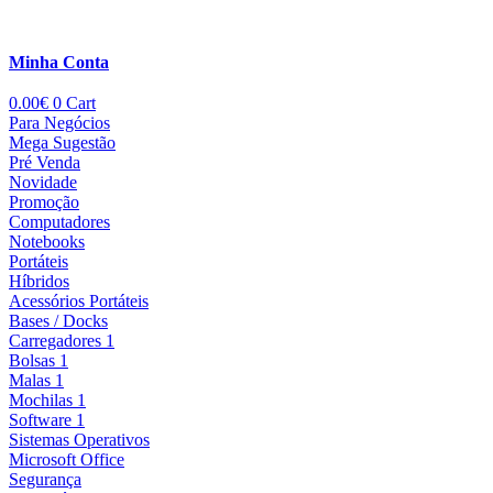
Minha Conta
0.00
€
0
Cart
Para Negócios
Mega Sugestão
Pré Venda
Novidade
Promoção
Computadores
Notebooks
Portáteis
Híbridos
Acessórios Portáteis
Bases / Docks
Carregadores 1
Bolsas 1
Malas 1
Mochilas 1
Software 1
Sistemas Operativos
Microsoft Office
Segurança