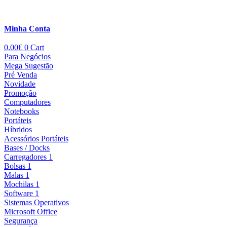
Minha Conta
0.00
€
0
Cart
Para Negócios
Mega Sugestão
Pré Venda
Novidade
Promoção
Computadores
Notebooks
Portáteis
Híbridos
Acessórios Portáteis
Bases / Docks
Carregadores 1
Bolsas 1
Malas 1
Mochilas 1
Software 1
Sistemas Operativos
Microsoft Office
Segurança