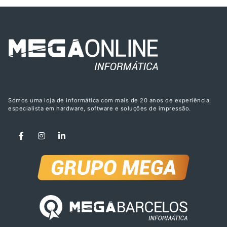
Somos uma loja de informática com mais de 20 anos de experiência,
especialista em hardware, software e soluções de impressão.