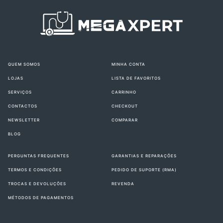
QUEM SOMOS
MINHA CONTA
LOJAS
LISTA DE FAVORITOS
SERVIÇOS
CARRINHO
CONTACTOS
CHECKOUT
NEWSLETTER
COMPARAR
BLOG
PERGUNTAS FREQUENTES
GARANTIAS E REPARAÇÕES
TERMOS E CONDIÇÕES
PEDIDO DE SUPORTE (RMA)
TROCAS E DEVOLUÇÕES
REVENDA
MÉTODOS DE PAGAMENTOS