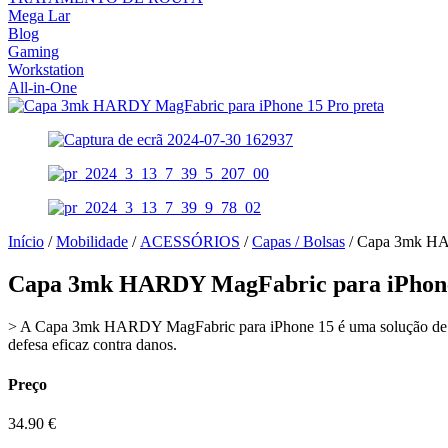
Mega Lar
Blog
Gaming
Workstation
All-in-One
Início
/
Mobilidade
/
ACESSÓRIOS
/
Capas / Bolsas
/ Capa 3mk HAR
Capa 3mk HARDY MagFabric para iPhone
> A Capa 3mk HARDY MagFabric para iPhone 15 é uma solução de prote
defesa eficaz contra danos.
Preço
34.90
€