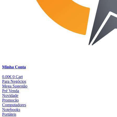
Minha Conta
0.00
€
0
Cart
Para Negócios
Mega Sugestão
Pré Venda
Novidade
Promoção
Computadores
Notebooks
Portáteis