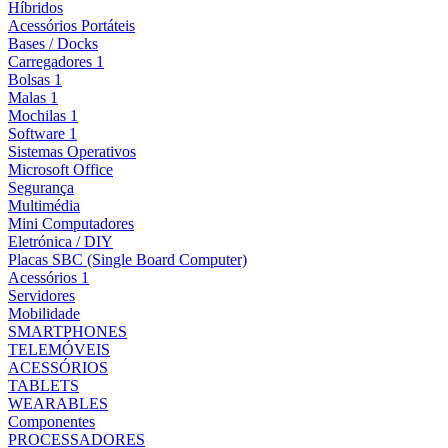
Híbridos
Acessórios Portáteis
Bases / Docks
Carregadores 1
Bolsas 1
Malas 1
Mochilas 1
Software 1
Sistemas Operativos
Microsoft Office
Segurança
Multimédia
Mini Computadores
Eletrónica / DIY
Placas SBC (Single Board Computer)
Acessórios 1
Servidores
Mobilidade
SMARTPHONES
TELEMÓVEIS
ACESSÓRIOS
TABLETS
WEARABLES
Componentes
PROCESSADORES