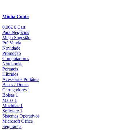
Minha Conta
0.00
€
0
Cart
Para Negócios
Mega Sugestão
Pré Venda
Novidade
Promoção
Computadores
Notebooks
Portáteis
Híbridos
Acessórios Portáteis
Bases / Docks
Carregadores 1
Bolsas 1
Malas 1
Mochilas 1
Software 1
Sistemas Operativos
Microsoft Office
Segurança