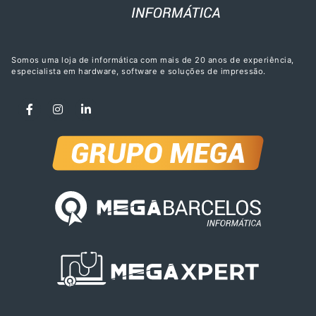
Somos uma loja de informática com mais de 20 anos de experiência,
especialista em hardware, software e soluções de impressão.