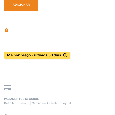
ADICIONAR
ⓘ
Melhor preço - últimos 30 dias
PAGAMENTOS SEGUROS
Ref.ª Multibanco | Cartão de Crédito | PayPal