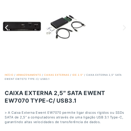
INÍCIO
/
ARMAZENAMENTO
/
CAIXAS EXTERNAS
/
IDE 2.5"
/ CAIXA EXTERNA 2,5″ SATA
EWENT EW7070 TYPE-C/ USB3.1
CAIXA EXTERNA 2,5″ SATA EWENT
EW7070 TYPE-C/ USB3.1
> A Caixa Externa Ewent EW7070 permite ligar discos rígidos ou SSDs
SATA de 2,5” a computadores através de uma ligação USB 3.1 Type-C,
garantindo altas velocidades de transferência de dados.