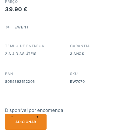
PREÇO
39.90
€
EWENT
TEMPO DE ENTREGA
GARANTIA
2 A 4 DIAS ÚTEIS
3 ANOS
EAN
SKU
8054392612206
EW7070
Disponível por encomenda
-
+
ADICIONAR