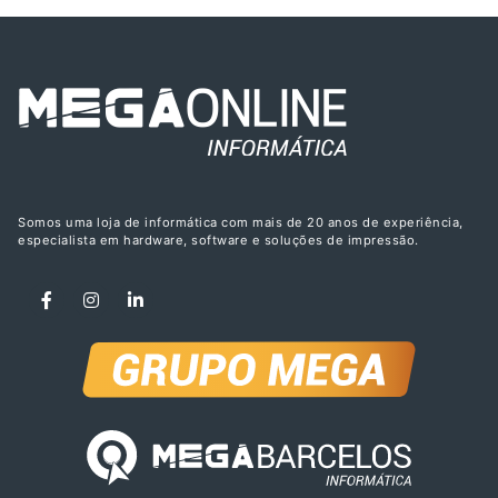
Somos uma loja de informática com mais de 20 anos de experiência,
especialista em hardware, software e soluções de impressão.