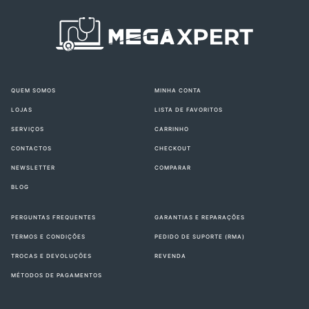
QUEM SOMOS
MINHA CONTA
LOJAS
LISTA DE FAVORITOS
SERVIÇOS
CARRINHO
CONTACTOS
CHECKOUT
NEWSLETTER
COMPARAR
BLOG
PERGUNTAS FREQUENTES
GARANTIAS E REPARAÇÕES
TERMOS E CONDIÇÕES
PEDIDO DE SUPORTE (RMA)
TROCAS E DEVOLUÇÕES
REVENDA
MÉTODOS DE PAGAMENTOS