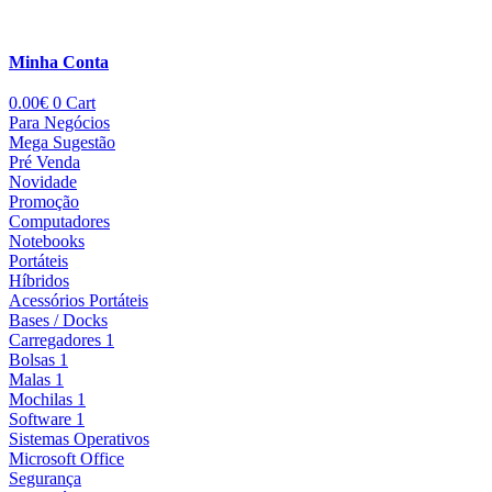
Minha Conta
0.00
€
0
Cart
Para Negócios
Mega Sugestão
Pré Venda
Novidade
Promoção
Computadores
Notebooks
Portáteis
Híbridos
Acessórios Portáteis
Bases / Docks
Carregadores 1
Bolsas 1
Malas 1
Mochilas 1
Software 1
Sistemas Operativos
Microsoft Office
Segurança