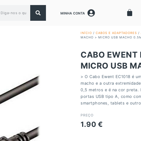
MINHA CONTA
INÍCIO
/
CABOS E ADAPTADORES
/
MACHO > MICRO USB MACHO 0.5
CABO EWENT E
MICRO USB M
> O Cabo Ewent EC1018 é um
macho e a outra extremidad
0,5 metros e é na cor preta.
portas USB tipo A, como com
smartphones, tablets e outro
PREÇO
1.90
€