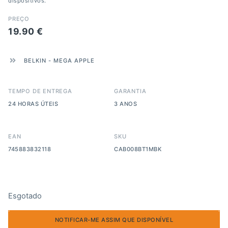
dispositivos.
PREÇO
19.90
€
BELKIN
-
MEGA APPLE
TEMPO DE ENTREGA
GARANTIA
24 HORAS ÚTEIS
3 ANOS
EAN
SKU
745883832118
CAB008BT1MBK
Esgotado
NOTIFICAR-ME ASSIM QUE DISPONÍVEL