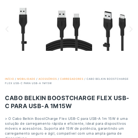
INÍCIO
/
MOBILIDADE
/
ACESSÓRIOS
/
CARREGADORES
/ CABO BELKIN BOOSTCHARGE
FLEX USB-C PARA USB-A 1M15W
CABO BELKIN BOOSTCHARGE FLEX USB-
C PARA USB-A 1M15W
> O Cabo Belkin BoostCharge Flex USB-C para USB-A 1m 15W é uma
solução de carregamento rápida e eficiente, ideal para dispositivos
móveis e acessórios. Suporta até 15W de potência, garantindo um
carregamento seguro e ágil, compatível com uma ampla gama de