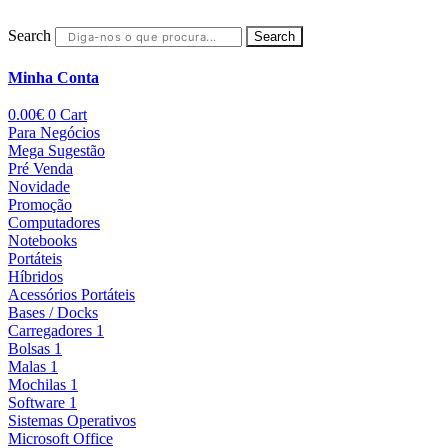
Search
Search
Minha Conta
0.00
€
0
Cart
Para Negócios
Mega Sugestão
Pré Venda
Novidade
Promoção
Computadores
Notebooks
Portáteis
Híbridos
Acessórios Portáteis
Bases / Docks
Carregadores 1
Bolsas 1
Malas 1
Mochilas 1
Software 1
Sistemas Operativos
Microsoft Office