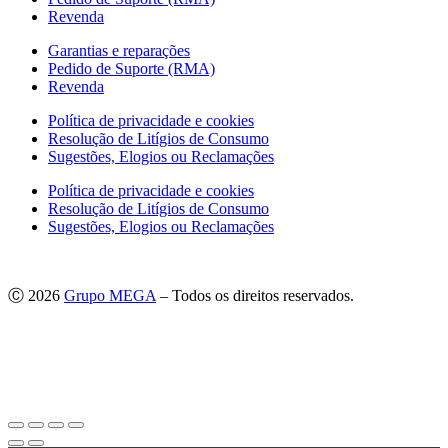
Revenda
Garantias e reparações
Pedido de Suporte (RMA)
Revenda
Política de privacidade e cookies
Resolução de Litígios de Consumo
Sugestões, Elogios ou Reclamações
Política de privacidade e cookies
Resolução de Litígios de Consumo
Sugestões, Elogios ou Reclamações
Ⓒ 2026
Grupo MEGA
– Todos os direitos reservados.
As imagens apresentadas podem não corresponder às especificações
do produto no Mercado Português.
Por questões técnicas, as cores apresentadas podem diferir
ligeiramente das cores reais.