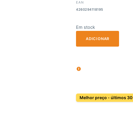
EAN
4260294118195
Em stock
ADICIONAR
Melhor preço - últimos 30