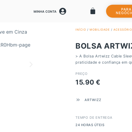
PARA
MINHA CONTA
NEGÓCI
INÍCIO
/
MOBILIDADE
/
ACESSÓRIO
BOLSA ARTWI
> A Bolsa Artwizz Cable Slee
praticidade e confiança em qu
PREÇO
15.90
€
ARTWIZZ
TEMPO DE ENTREGA
24 HORAS ÚTEIS