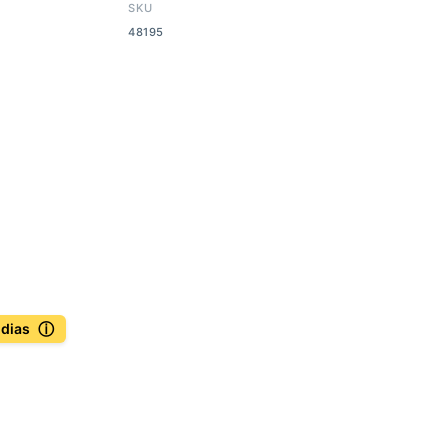
SKU
48195
ⓘ
 dias