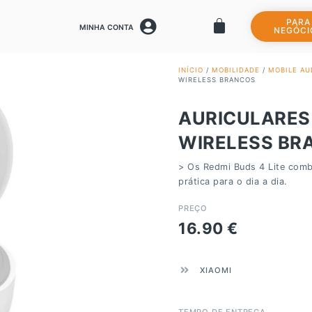
PARA
MINHA CONTA
NEGÓCI
INÍCIO
/
MOBILIDADE
/
MOBILE AU
WIRELESS BRANCOS
AURICULARES 
WIRELESS BR
> Os Redmi Buds 4 Lite comb
prática para o dia a dia.
PREÇO
16.90
€
XIAOMI
TEMPO DE ENTREGA