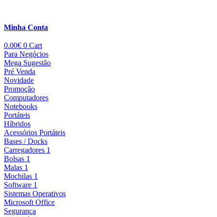
Minha Conta
0.00
€
0
Cart
Para Negócios
Mega Sugestão
Pré Venda
Novidade
Promoção
Computadores
Notebooks
Portáteis
Híbridos
Acessórios Portáteis
Bases / Docks
Carregadores 1
Bolsas 1
Malas 1
Mochilas 1
Software 1
Sistemas Operativos
Microsoft Office
Segurança