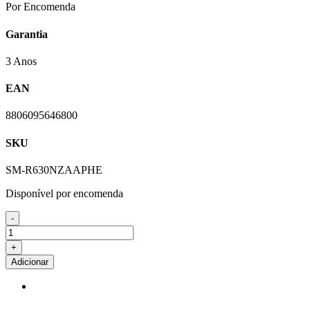
Por Encomenda
Garantia
3 Anos
EAN
8806095646800
SKU
SM-R630NZAAPHE
Disponível por encomenda
-
Quantidade
de
+
Auriculares
Adicionar
Galaxy
Buds
3
Pro