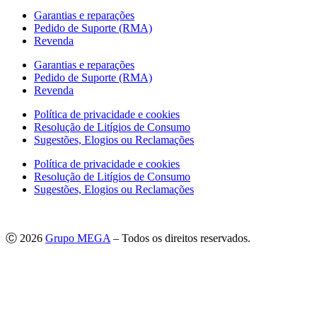
Garantias e reparações
Pedido de Suporte (RMA)
Revenda
Garantias e reparações
Pedido de Suporte (RMA)
Revenda
Política de privacidade e cookies
Resolução de Litígios de Consumo
Sugestões, Elogios ou Reclamações
Política de privacidade e cookies
Resolução de Litígios de Consumo
Sugestões, Elogios ou Reclamações
Ⓒ 2026
Grupo MEGA
– Todos os direitos reservados.
As imagens apresentadas podem não corresponder às especificações
do produto no Mercado Português.
Por questões técnicas, as cores apresentadas podem diferir
ligeiramente das cores reais.