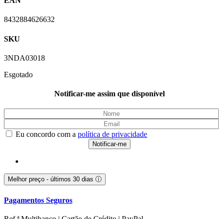
EAN
8432884626632
SKU
3NDA03018
Esgotado
Notificar-me assim que disponível
Eu concordo com a
política de privacidade
Melhor preço - últimos 30 dias
ⓘ
Pagamentos Seguros
Ref.ª Multibanco | Cartão de Crédito | PayPal