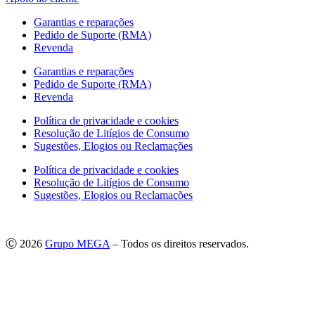
Garantias e reparações
Pedido de Suporte (RMA)
Revenda
Garantias e reparações
Pedido de Suporte (RMA)
Revenda
Política de privacidade e cookies
Resolução de Litígios de Consumo
Sugestões, Elogios ou Reclamações
Política de privacidade e cookies
Resolução de Litígios de Consumo
Sugestões, Elogios ou Reclamações
Ⓒ 2026
Grupo MEGA
– Todos os direitos reservados.
As imagens apresentadas podem não corresponder às especificações
do produto no Mercado Português.
Por questões técnicas, as cores apresentadas podem diferir
ligeiramente das cores reais.