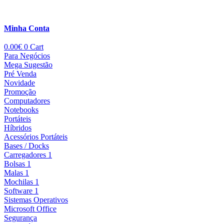
Minha Conta
0.00
€
0
Cart
Para Negócios
Mega Sugestão
Pré Venda
Novidade
Promoção
Computadores
Notebooks
Portáteis
Híbridos
Acessórios Portáteis
Bases / Docks
Carregadores 1
Bolsas 1
Malas 1
Mochilas 1
Software 1
Sistemas Operativos
Microsoft Office
Segurança