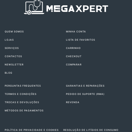
QUEM SOMOS
MINHA CONTA
LOJAS
LISTA DE FAVORITOS
SERVIÇOS
CARRINHO
CONTACTOS
CHECKOUT
NEWSLETTER
COMPARAR
BLOG
PERGUNTAS FREQUENTES
GARANTIAS E REPARAÇÕES
TERMOS E CONDIÇÕES
PEDIDO DE SUPORTE (RMA)
TROCAS E DEVOLUÇÕES
REVENDA
MÉTODOS DE PAGAMENTOS
POLÍTICA DE PRIVACIDADE E COOKIES
RESOLUÇÃO DE LITÍGIOS DE CONSUMO