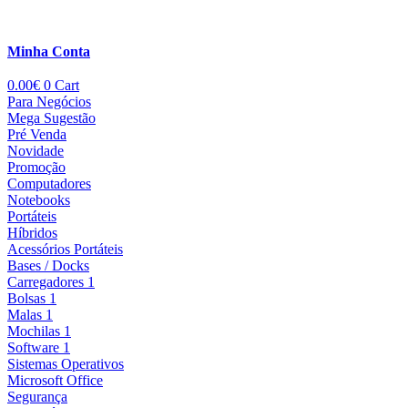
Minha Conta
0.00
€
0
Cart
Para Negócios
Mega Sugestão
Pré Venda
Novidade
Promoção
Computadores
Notebooks
Portáteis
Híbridos
Acessórios Portáteis
Bases / Docks
Carregadores 1
Bolsas 1
Malas 1
Mochilas 1
Software 1
Sistemas Operativos
Microsoft Office
Segurança