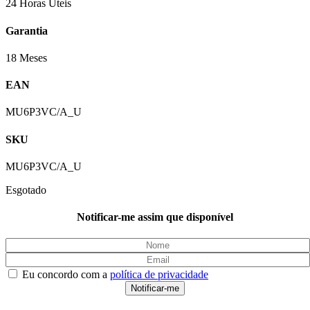
24 Horas Úteis
Garantia
18 Meses
EAN
MU6P3VC/A_U
SKU
MU6P3VC/A_U
Esgotado
Notificar-me assim que disponível
Eu concordo com a
política de privacidade