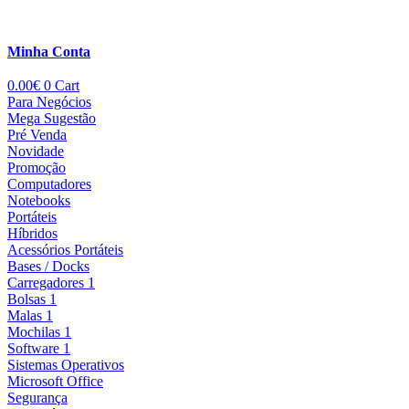
Minha Conta
0.00
€
0
Cart
Para Negócios
Mega Sugestão
Pré Venda
Novidade
Promoção
Computadores
Notebooks
Portáteis
Híbridos
Acessórios Portáteis
Bases / Docks
Carregadores 1
Bolsas 1
Malas 1
Mochilas 1
Software 1
Sistemas Operativos
Microsoft Office
Segurança