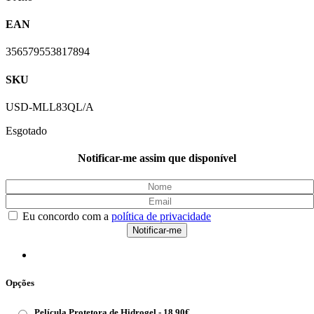
EAN
356579553817894
SKU
USD-MLL83QL/A
Esgotado
Notificar-me assim que disponível
Eu concordo com a
política de privacidade
Opções
Película Protetora de Hidrogel -
18.90
€