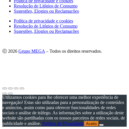
Política de privacidade e cookies
Resolução de Litígios de Consumo
Sugestões, Elogios ou Reclamações
Política de privacidade e cookies
Resolução de Litígios de Consumo
Sugestões, Elogios ou Reclamações
Ⓒ 2026
Grupo MEGA
– Todos os direitos reservados.
As imagens apresentadas podem não corresponder às especificações
do produto no Mercado Português.
Por questões técnicas, as cores apresentadas podem diferir
ligeiramente das cores reais.
Utilizamos cookies para lhe oferecer uma melhor experiência de
navegação! Estas são utilizadas para a personalização de conteúdos
e anúncios, assim como para oferecer funcionalidades de redes
sociais e análise de tráfego. As informações sobre a utilização deste
website são partilhadas com os nossos parceiros de redes sociais, de
publicidade e análise.
Política de Privacidade
Aceito