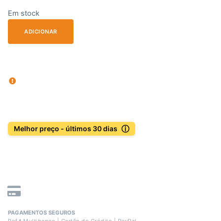
Em stock
ADICIONAR
ⓘ
Melhor preço - últimos 30 dias
PAGAMENTOS SEGUROS
Ref.ª Multibanco | Cartão de Crédito | PayPal