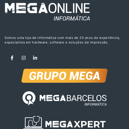
Somos uma loja de informática com mais de 20 anos de experiência,
especialista em hardware, software e soluções de impressão.