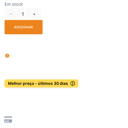
Em stock
-
+
ADICIONAR
ⓘ
Melhor preço - últimos 30 dias