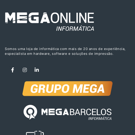
Somos uma loja de informática com mais de 20 anos de experiência,
especialista em hardware, software e soluções de impressão.