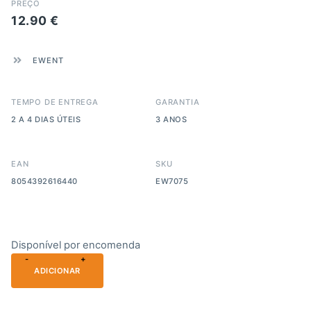
PREÇO
12.90
€
EWENT
TEMPO DE ENTREGA
GARANTIA
2 A 4 DIAS ÚTEIS
3 ANOS
EAN
SKU
8054392616440
EW7075
Disponível por encomenda
-
+
ADICIONAR