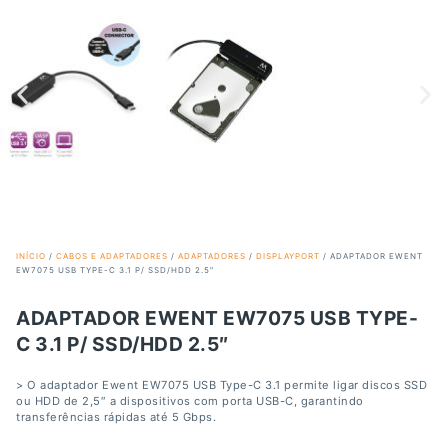
INÍCIO
/
CABOS E ADAPTADORES
/
ADAPTADORES
/
DISPLAYPORT
/ ADAPTADOR EWENT
EW7075 USB TYPE-C 3.1 P/ SSD/HDD 2.5″
ADAPTADOR EWENT EW7075 USB TYPE-
C 3.1 P/ SSD/HDD 2.5″
> O adaptador Ewent EW7075 USB Type-C 3.1 permite ligar discos SSD
ou HDD de 2,5″ a dispositivos com porta USB-C, garantindo
transferências rápidas até 5 Gbps.