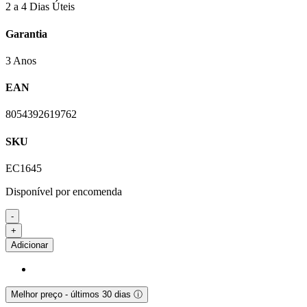
2 a 4 Dias Úteis
Garantia
3 Anos
EAN
8054392619762
SKU
EC1645
Disponível por encomenda
-
Quantidade
+
de
Adicionar
Adaptador
Áudio
Ewent
EC1645
Melhor preço - últimos 30 dias
ⓘ
USB