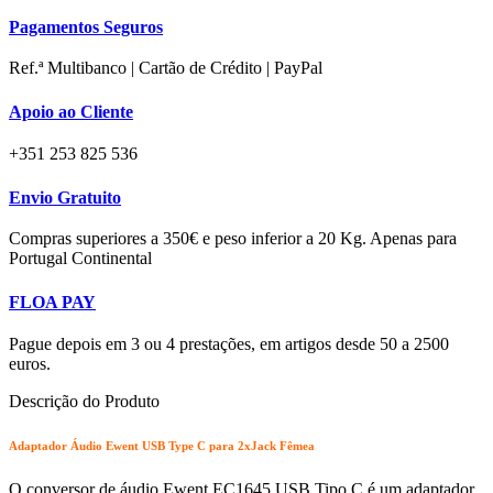
Type
Pagamentos Seguros
C
para
Ref.ª Multibanco | Cartão de Crédito | PayPal
2xJack
3.5mm
Apoio ao Cliente
Fêmea
+351 253 825 536
Envio Gratuito
Compras superiores a 350€ e peso inferior a 20 Kg. Apenas para
Portugal Continental
FLOA PAY
Pague depois em 3 ou 4 prestações, em artigos desde 50 a 2500
euros.
Descrição do Produto
Adaptador Áudio Ewent USB Type C para 2xJack Fêmea
O conversor de áudio Ewent EC1645 USB Tipo C é um adaptador