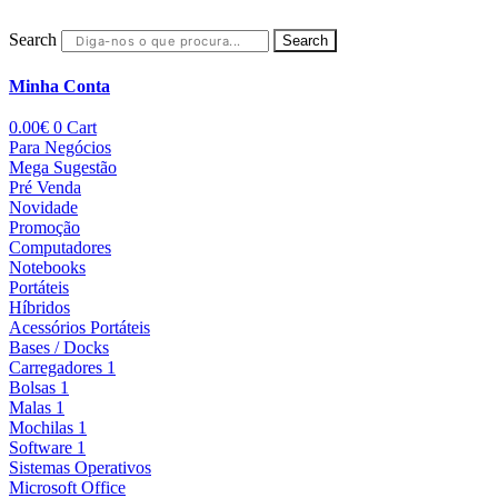
Search
Search
Minha Conta
0.00
€
0
Cart
Para Negócios
Mega Sugestão
Pré Venda
Novidade
Promoção
Computadores
Notebooks
Portáteis
Híbridos
Acessórios Portáteis
Bases / Docks
Carregadores 1
Bolsas 1
Malas 1
Mochilas 1
Software 1
Sistemas Operativos
Microsoft Office