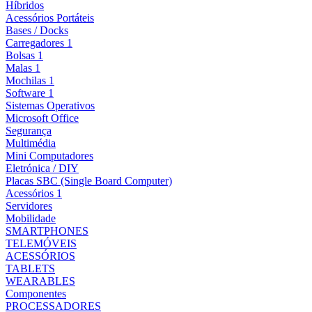
Híbridos
Acessórios Portáteis
Bases / Docks
Carregadores 1
Bolsas 1
Malas 1
Mochilas 1
Software 1
Sistemas Operativos
Microsoft Office
Segurança
Multimédia
Mini Computadores
Eletrónica / DIY
Placas SBC (Single Board Computer)
Acessórios 1
Servidores
Mobilidade
SMARTPHONES
TELEMÓVEIS
ACESSÓRIOS
TABLETS
WEARABLES
Componentes
PROCESSADORES