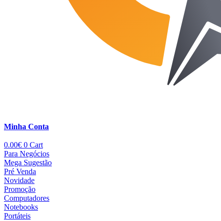
Minha Conta
0.00
€
0
Cart
Para Negócios
Mega Sugestão
Pré Venda
Novidade
Promoção
Computadores
Notebooks
Portáteis