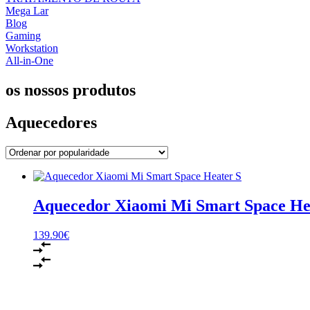
Mega Lar
Blog
Gaming
Workstation
All-in-One
os nossos produtos
Aquecedores
Aquecedor Xiaomi Mi Smart Space He
139.90
€