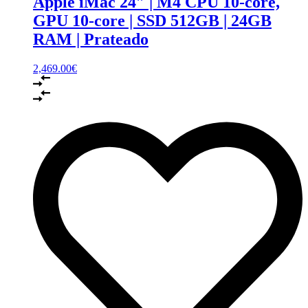
Apple iMac 24″ | M4 CPU 10‑core,
GPU 10-core | SSD 512GB | 24GB
RAM | Prateado
2,469.00
€