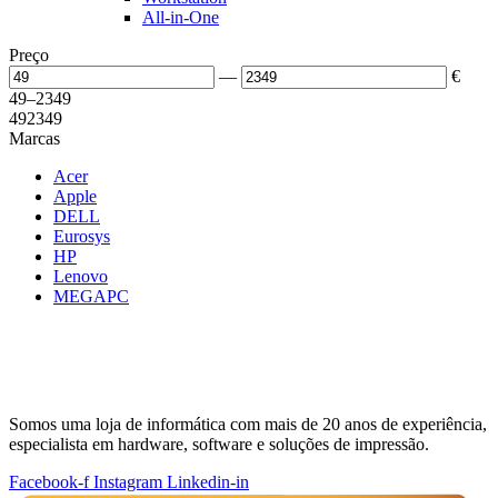
All-in-One
Preço
—
€
49
–
2349
49
2349
Marcas
Acer
Apple
DELL
Eurosys
HP
Lenovo
MEGAPC
Somos uma loja de informática com mais de 20 anos de experiência,
especialista em hardware, software e soluções de impressão.
Facebook-f
Instagram
Linkedin-in