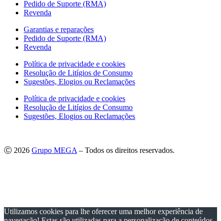
Pedido de Suporte (RMA)
Revenda
Garantias e reparações
Pedido de Suporte (RMA)
Revenda
Política de privacidade e cookies
Resolução de Litígios de Consumo
Sugestões, Elogios ou Reclamações
Política de privacidade e cookies
Resolução de Litígios de Consumo
Sugestões, Elogios ou Reclamações
Ⓒ 2026
Grupo MEGA
– Todos os direitos reservados.
As imagens apresentadas podem não corresponder às especificações
do produto no Mercado Português.
Por questões técnicas, as cores apresentadas podem diferir
ligeiramente das cores reais.
Utilizamos cookies para lhe oferecer uma melhor experiência de
navegação! Estas são utilizadas para a personalização de conteúdos