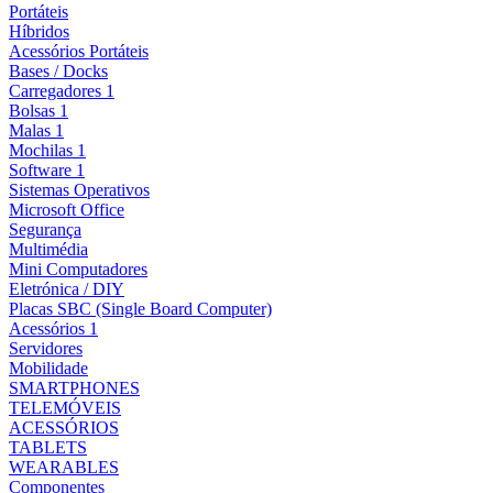
Portáteis
Híbridos
Acessórios Portáteis
Bases / Docks
Carregadores 1
Bolsas 1
Malas 1
Mochilas 1
Software 1
Sistemas Operativos
Microsoft Office
Segurança
Multimédia
Mini Computadores
Eletrónica / DIY
Placas SBC (Single Board Computer)
Acessórios 1
Servidores
Mobilidade
SMARTPHONES
TELEMÓVEIS
ACESSÓRIOS
TABLETS
WEARABLES
Componentes