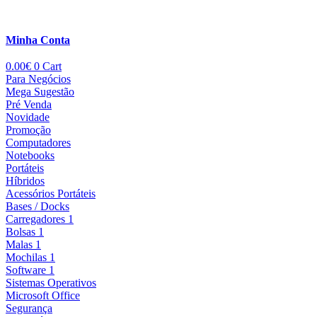
Minha Conta
0.00
€
0
Cart
Para Negócios
Mega Sugestão
Pré Venda
Novidade
Promoção
Computadores
Notebooks
Portáteis
Híbridos
Acessórios Portáteis
Bases / Docks
Carregadores 1
Bolsas 1
Malas 1
Mochilas 1
Software 1
Sistemas Operativos
Microsoft Office
Segurança