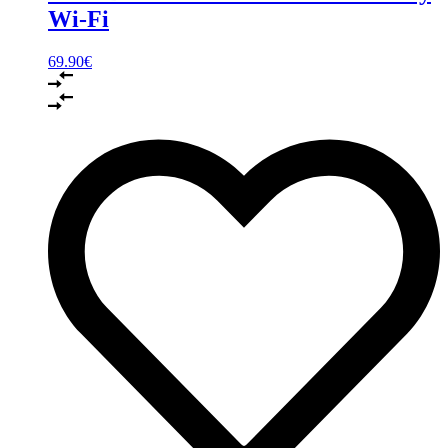
Wi-Fi
69.90
€