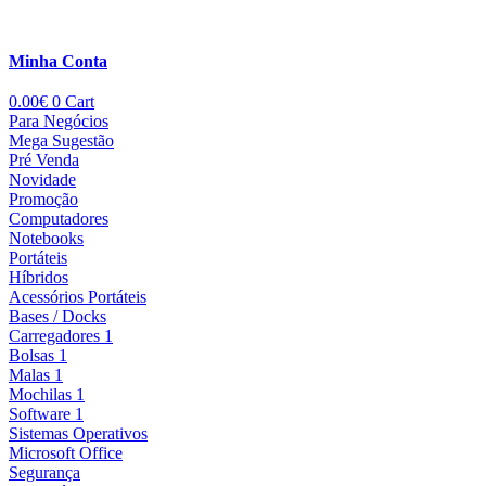
Minha Conta
0.00
€
0
Cart
Para Negócios
Mega Sugestão
Pré Venda
Novidade
Promoção
Computadores
Notebooks
Portáteis
Híbridos
Acessórios Portáteis
Bases / Docks
Carregadores 1
Bolsas 1
Malas 1
Mochilas 1
Software 1
Sistemas Operativos
Microsoft Office
Segurança