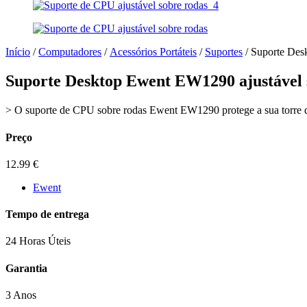
Início
/
Computadores
/
Acessórios Portáteis
/
Suportes
/ Suporte Des
Suporte Desktop Ewent EW1290 ajustável 
> O suporte de CPU sobre rodas Ewent EW1290 protege a sua torre d
Preço
12.99
€
Ewent
Tempo de entrega
24 Horas Úteis
Garantia
3 Anos