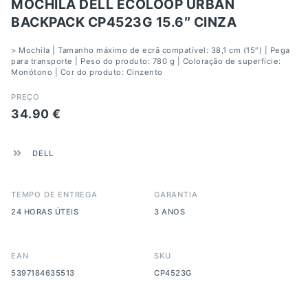
MOCHILA DELL ECOLOOP URBAN
BACKPACK CP4523G 15.6″ CINZA
> Mochila | Tamanho máximo de ecrã compatível: 38,1 cm (15″) | Pega
para transporte | Peso do produto: 780 g | Coloração de superfície:
Monótono | Cor do produto: Cinzento
PREÇO
34.90
€
DELL
TEMPO DE ENTREGA
GARANTIA
24 HORAS ÚTEIS
3 ANOS
EAN
SKU
5397184635513
CP4523G