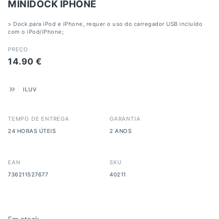
MINIDOCK IPHONE
> Dock para iPod e iPhone, requer o uso do carregador USB incluído
com o iPod/iPhone;
PREÇO
14.90
€
ILUV
TEMPO DE ENTREGA
GARANTIA
24 HORAS ÚTEIS
2 ANOS
EAN
SKU
736211527677
40211