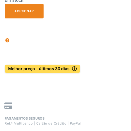
Em stock
ADICIONAR
ⓘ
Melhor preço - últimos 30 dias
PAGAMENTOS SEGUROS
Ref.ª Multibanco | Cartão de Crédito | PayPal