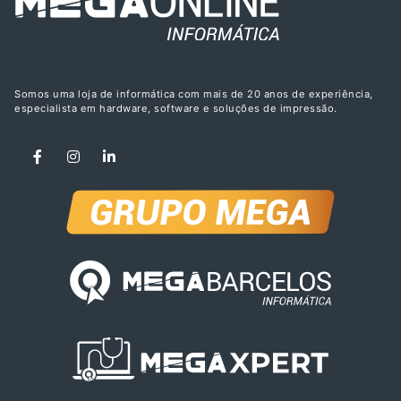
Somos uma loja de informática com mais de 20 anos de experiência,
especialista em hardware, software e soluções de impressão.