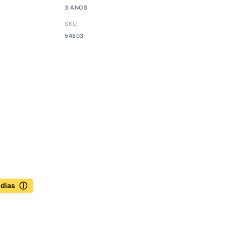
3 ANOS
SKU
54803
ⓘ
 dias