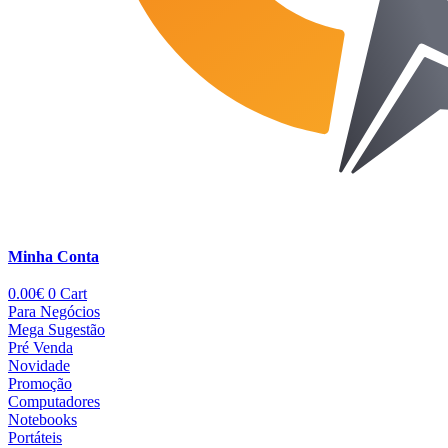
Minha Conta
0.00
€
0
Cart
Para Negócios
Mega Sugestão
Pré Venda
Novidade
Promoção
Computadores
Notebooks
Portáteis