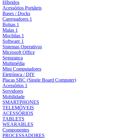
Híbridos
Acessórios Portáteis
Bases / Docks
Carregadores 1
Bolsas 1
Malas 1
Mochilas 1
Software 1
Sistemas Operativos
Microsoft Office
Segurança
Multimédia
Mini Computadores
Eletrónica / DIY
Placas SBC (Single Board Computer)
Acessórios 1
Servidores
Mobilidade
SMARTPHONES
TELEMÓVEIS
ACESSÓRIOS
TABLETS
WEARABLES
Componentes
PROCESSADORES