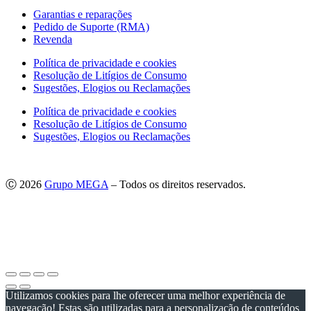
Garantias e reparações
Pedido de Suporte (RMA)
Revenda
Política de privacidade e cookies
Resolução de Litígios de Consumo
Sugestões, Elogios ou Reclamações
Política de privacidade e cookies
Resolução de Litígios de Consumo
Sugestões, Elogios ou Reclamações
Ⓒ 2026
Grupo MEGA
– Todos os direitos reservados.
As imagens apresentadas podem não corresponder às especificações
do produto no Mercado Português.
Por questões técnicas, as cores apresentadas podem diferir
ligeiramente das cores reais.
Utilizamos cookies para lhe oferecer uma melhor experiência de
navegação! Estas são utilizadas para a personalização de conteúdos