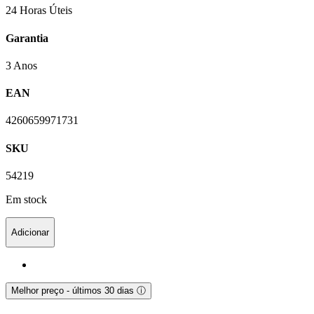
24 Horas Úteis
Garantia
3 Anos
EAN
4260659971731
SKU
54219
Em stock
Adicionar
Melhor preço - últimos 30 dias
ⓘ