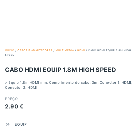
INÍCIO
/
CABOS E ADAPTADORES
/
MULTIMEDIA
/
HDMI
/ CABO HDMI EQUIP 1.8M HIGH
SPEED
CABO HDMI EQUIP 1.8M HIGH SPEED
> Equip 1.8m HDMI mm. Comprimento do cabo: 3m, Conector 1: HDMI,
Conector 2: HDMI
PREÇO
2.90
€
EQUIP