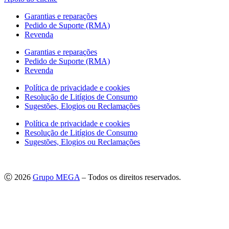
Garantias e reparações
Pedido de Suporte (RMA)
Revenda
Garantias e reparações
Pedido de Suporte (RMA)
Revenda
Política de privacidade e cookies
Resolução de Litígios de Consumo
Sugestões, Elogios ou Reclamações
Política de privacidade e cookies
Resolução de Litígios de Consumo
Sugestões, Elogios ou Reclamações
Ⓒ 2026
Grupo MEGA
– Todos os direitos reservados.
As imagens apresentadas podem não corresponder às especificações
do produto no Mercado Português.
Por questões técnicas, as cores apresentadas podem diferir
ligeiramente das cores reais.