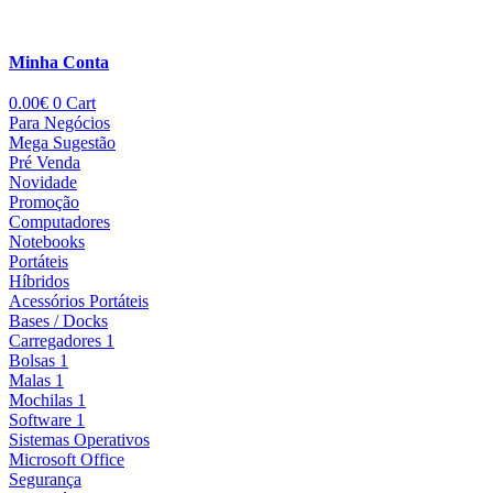
Minha Conta
0.00
€
0
Cart
Para Negócios
Mega Sugestão
Pré Venda
Novidade
Promoção
Computadores
Notebooks
Portáteis
Híbridos
Acessórios Portáteis
Bases / Docks
Carregadores 1
Bolsas 1
Malas 1
Mochilas 1
Software 1
Sistemas Operativos
Microsoft Office
Segurança