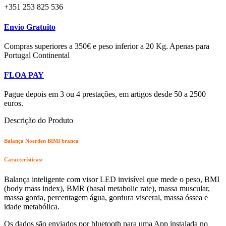
+351 253 825 536
Envio Gratuito
Compras superiores a 350€ e peso inferior a 20 Kg. Apenas para
Portugal Continental
FLOA PAY
Pague depois em 3 ou 4 prestações, em artigos desde 50 a 2500
euros.
Descrição do Produto
Balança Noerden BIMI branca
C
aracterísticas:
Balança inteligente com visor LED invisível que mede o peso, BMI
(body mass index), BMR (basal metabolic rate), massa muscular,
massa gorda, percentagem água, gordura visceral, massa óssea e
idade metabólica.
Os dados são enviados por bluetooth para uma App instalada no