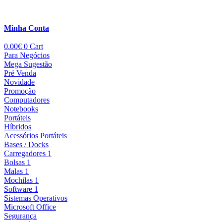
Minha Conta
0.00
€
0
Cart
Para Negócios
Mega Sugestão
Pré Venda
Novidade
Promoção
Computadores
Notebooks
Portáteis
Híbridos
Acessórios Portáteis
Bases / Docks
Carregadores 1
Bolsas 1
Malas 1
Mochilas 1
Software 1
Sistemas Operativos
Microsoft Office
Segurança