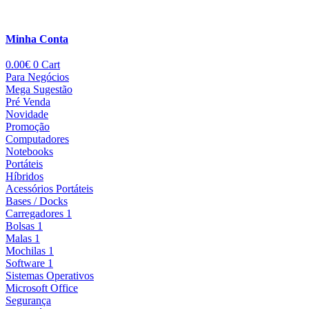
Minha Conta
0.00
€
0
Cart
Para Negócios
Mega Sugestão
Pré Venda
Novidade
Promoção
Computadores
Notebooks
Portáteis
Híbridos
Acessórios Portáteis
Bases / Docks
Carregadores 1
Bolsas 1
Malas 1
Mochilas 1
Software 1
Sistemas Operativos
Microsoft Office
Segurança