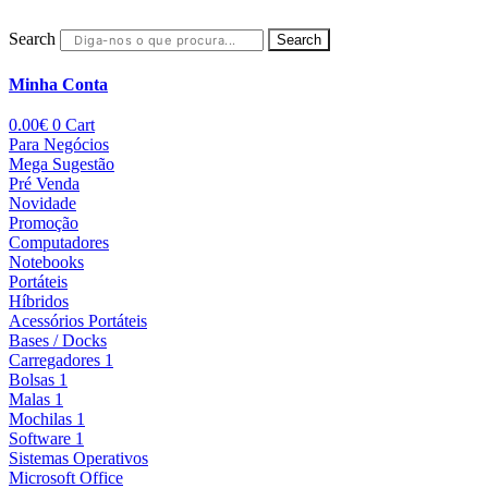
Search
Search
Minha Conta
0.00
€
0
Cart
Para Negócios
Mega Sugestão
Pré Venda
Novidade
Promoção
Computadores
Notebooks
Portáteis
Híbridos
Acessórios Portáteis
Bases / Docks
Carregadores 1
Bolsas 1
Malas 1
Mochilas 1
Software 1
Sistemas Operativos
Microsoft Office